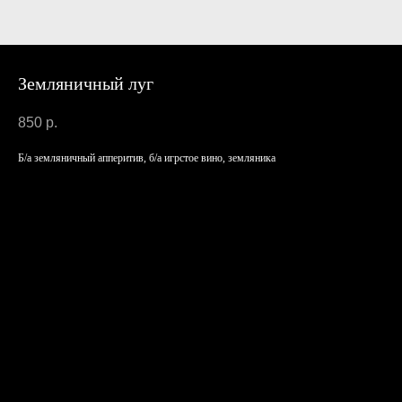
Земляничный луг
850
р.
Б/а земляничный апперитив, б/а игрстое вино, земляника