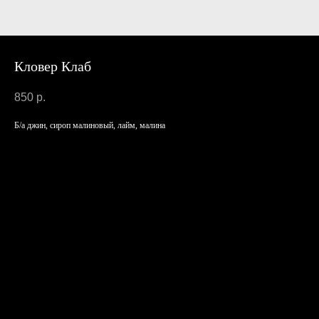
Кловер Клаб
850
р.
Б/а джин, сироп малиновый, лайм, малина