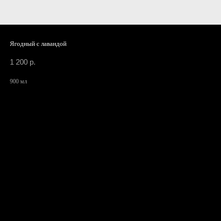
Ягодный с лавандой
1 200
р.
900 мл