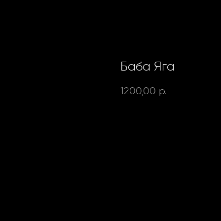
Баба Яга
1200,00
р.
Бурбон, вермут, лимон, кар