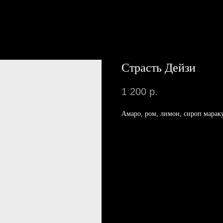
Страсть Дейзи
1 200
р.
Амаро, ром, лимон, сироп марак