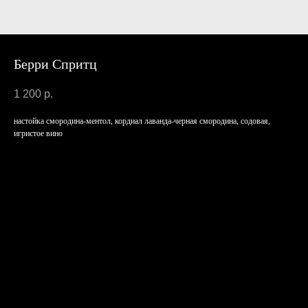
Берри Спритц
1 200
р.
настойка смородина-ментол, кордиал лаванда-черная смородина, содовая,
игристое вино