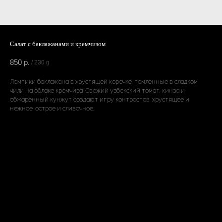
Салат с баклажанами и кремчизом
850
р.
/
230 g
Ломтики баклажана в хрустящей корочке, томленные в сладком
чили на облаке кремчиза. Свежий узбекский томат, кинза и
обжаренный кунжут создают игру контрастов: хрустящее и
нежное, острое и сливочное.