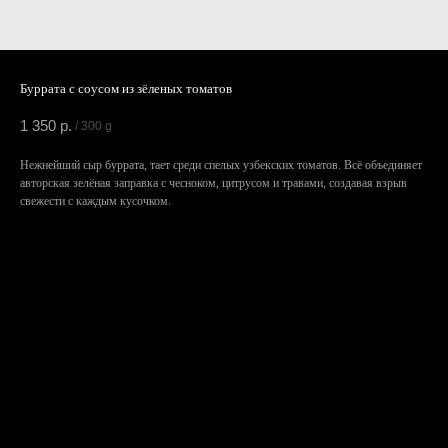
Буррата с соусом из зёленых томатов
1 350
р.
/
300 g
Нежнейший сыр буррата, тает среди спелых узбекских томатов. Всё объединяет
авторская зелёная заправка с чесноком, цитрусом и травами, создавая взрыв
свежести с каждым кусочком.