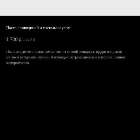
Паста с говядиной и мясным соусом
1 700
р.
/
220 g
Паста аль денте с томленым мясом из сочной говядины, щедро покрытая
мясным авторским соусом. Настоящее гастрономическое тепло без лишних
компромиссов.