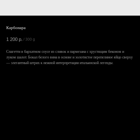
Карбонара
1 200
р.
/
300 g
Спагетти в бархатном соусе из сливок и пармезана с хрустящим беконом и
луком шалот. Бокал белого вина в основе и золотистое перепелиное яйцо сверху
— элегантный штрих к нежной интерпретации итальянской легенды.