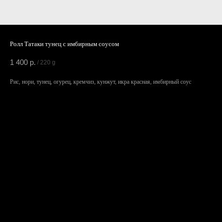
Ролл Татаки тунец с имбирным соусом
1 400
р.
/
220 g
Рис, нори, тунец, огурец, кремчиз, кунжут, икра красная, имбирный соус