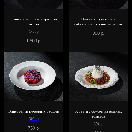
Оливье с лососем и красной
Оливье с бужениной
икрой
собственного приготовления
140 гр
950
р.
1 500
р.
Винегрет из печённых овощей
Буратта с соусом из зелёных
томатов
300 гр
250 гр
750
р.