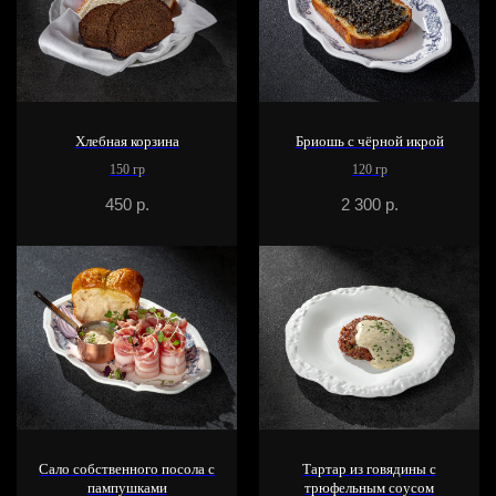
Хлебная корзина
Бриошь с чёрной икрой
150 гр
120 гр
450
р.
2 300
р.
Сало собственного посола с
Тартар из говядины с
пампушками
трюфельным соусом