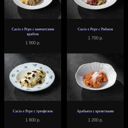
Cacio e Pepe с камчатским
Cacio e Pepe с Рибаем
крабом
1 700
р.
1 900
р.
Cacio e Pepe с трюфелем
Арабьята с креветками
1 800
р.
1 200
р.