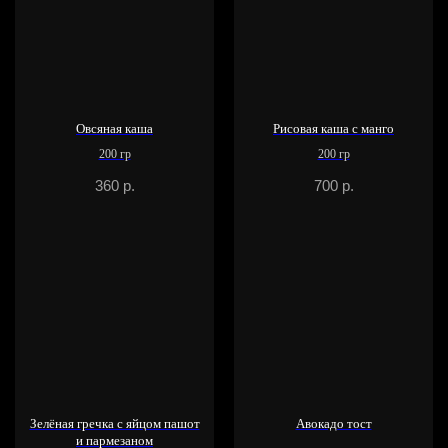
Овсяная каша
Рисовая каша с манго
200 гр
200 гр
360
р.
700
р.
Зелёная гречка с яйцом пашот
Авокадо тост
и пармезаном