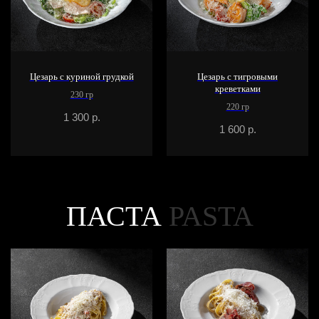
Цезарь с куриной грудкой
Цезарь с тигровыми
креветками
230 гр
220 гр
1 300
р.
1 600
р.
ПАСТА
PASTA