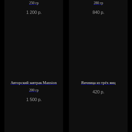
250 гр
280 гр
1 200
р.
840
р.
Авторский завтрак Mansion
Яичница из трёх яиц
200 гр
420
р.
1 500
р.