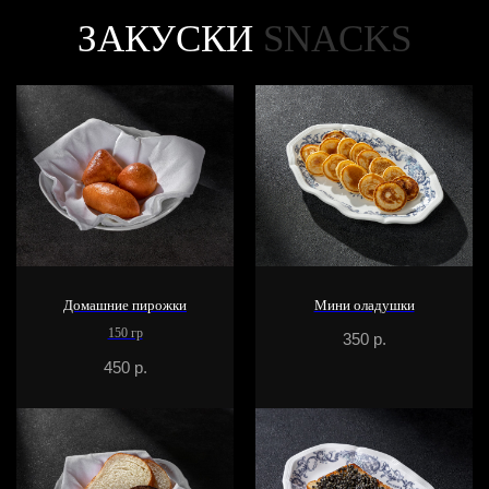
ЗАКУСКИ
SNACKS
Домашние пирожки
Мини оладушки
150 гр
350
р.
450
р.