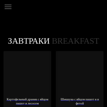
ЗАВТРАКИ
BREAKFAST
Картофельный драник с яйцом
Шакшука с яйцом пашот и и
пашот и лососем
фетой