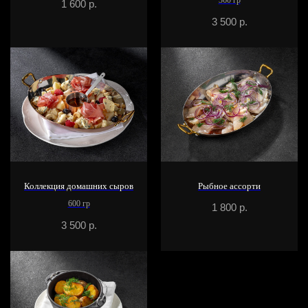
360 гр
1 600
р.
3 500
р.
Коллекция домашних сыров
Рыбное ассорти
600 гр
1 800
р.
3 500
р.