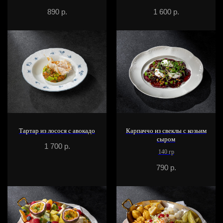
890
р.
1 600
р.
Тартар из лосося с авокадо
Карпаччо из свеклы с козьим
сыром
1 700
р.
140 гр
790
р.