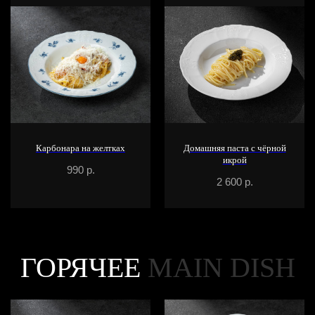
Карбонара на желтках
Домашняя паста с чёрной
икрой
990
р.
2 600
р.
ГОРЯЧЕЕ
MAIN DISH