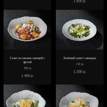
1 600
р.
Салат из свежих овощей с
Зелёный салат с авокадо
фетой
150 гр
300 гр
1 200
р.
1 400
р.