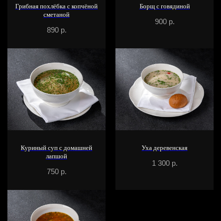
Грибная похлёбка с копчёной
Борщ с говядиной
сметаной
900
р.
890
р.
Куриный суп с домашней
Уха деревенская
лапшой
1 300
р.
750
р.