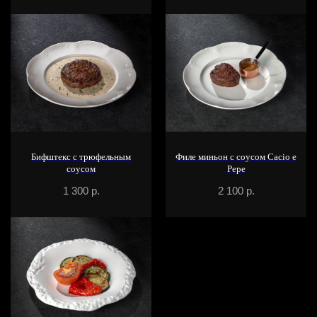
Бифштекс с трюфельным
Филе миньон с соусом Cacio e
соусом
Pepe
1 300
р.
2 100
р.