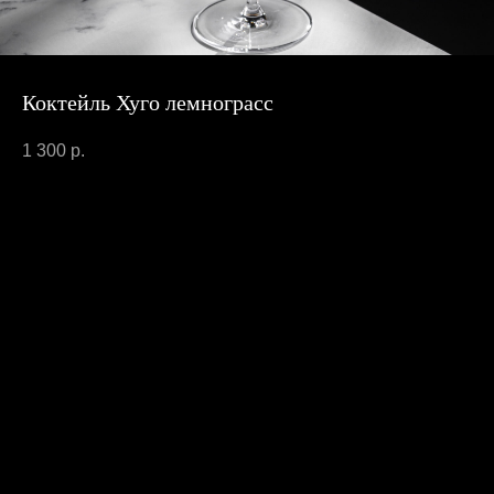
Коктейль Хуго лемнограсс
1 300
р.