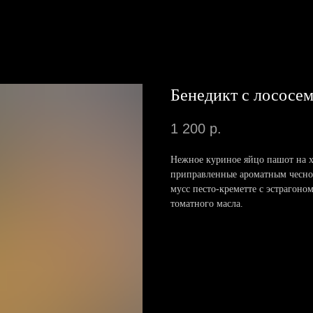
Бенедикт с лососе
1 200
р.
Нежное куриное яйцо пашот на 
приправленные ароматным чесно
мусс песто-креметте с эстрагоно
томатного масла.