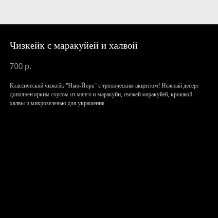
Чизкейк с маракуйей и халвой
700
р.
Классический чизкейк "Нью-Йорк" с тропическим акцентом! Нежный десерт
дополнен ярким соусом из манго и маракуйи, свежей маракуйей, крошкой
халвы и микрозеленью для украшения