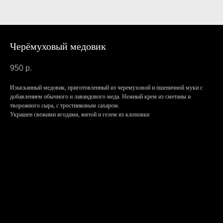
Черёмуховый медовик
950
р.
Изысканный медовик, приготовленный из черемуховой и пшеничной муки с
добавлением обычного и лавандового меда. Нежный крем из сметаны и
творожного сыра, с тростниковым сахаром.
Украшен свежими ягодами, мятой и гелем из клоповки