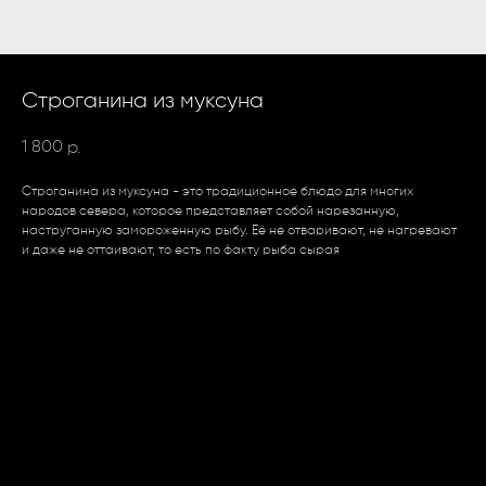
Строганина из муксуна
1 800
р.
Строганина из муксуна - это традиционное блюдо для многих
народов севера, которое представляет собой нарезанную,
наструганную замороженную рыбу. Её не отваривают, не нагревают
и даже не оттаивают, то есть по факту рыба сырая