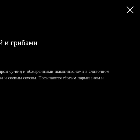
й и грибами
дром су-вид и обжаренными шампиньонами в сливочном
ча и соевым соусом. Посыпаются тёртым пармезаном и