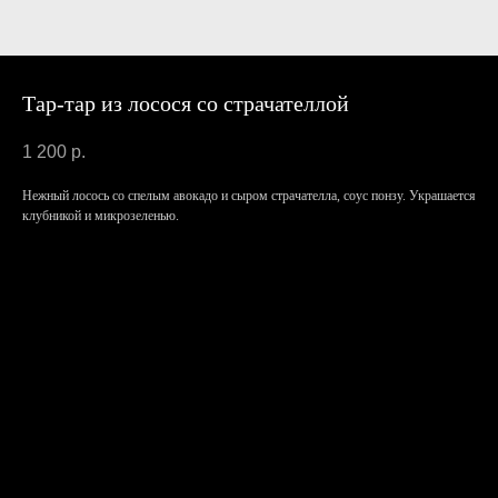
Тар-тар из лосося со страчателлой
1 200
р.
Нежный лосось со спелым авокадо и сыром страчателла, соус понзу. Украшается
клубникой и микрозеленью.