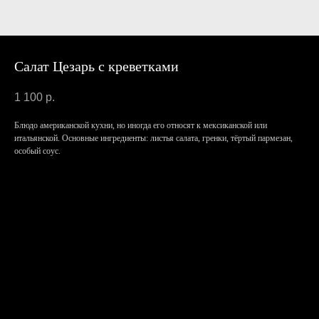
Салат Цезарь с креветками
1 100
р.
Блюдо американской кухни, но иногда его относят к мексиканской или
итальянской. Основные ингредиенты: листья салата, гренки, тёртый пармезан,
особый соус.