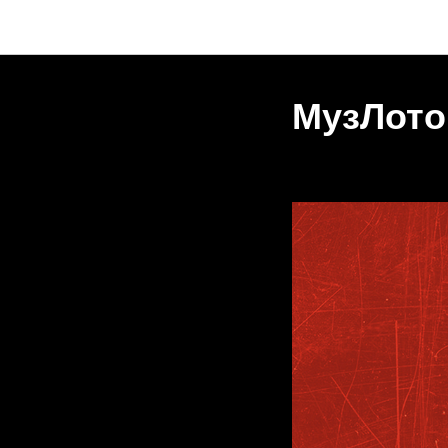
МузЛото
2025-03-22 19:30
МОС