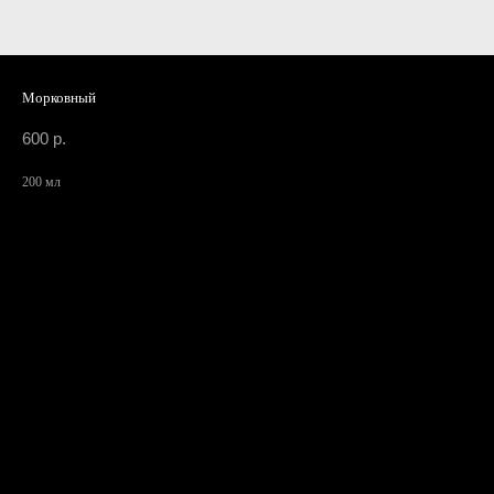
Морковный
600
р.
200 мл