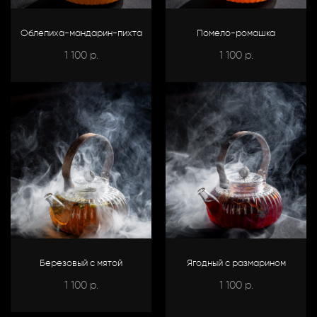
Облепиха-мандарин-пихта
Помело-ромашка
1 100
1 100
р.
р.
Березовый с мятой
Ягодный с размарином
1 100
1 100
р.
р.