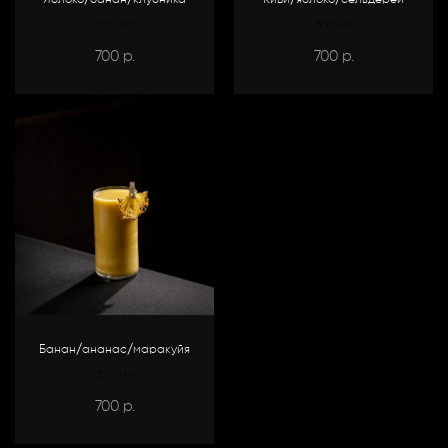
Яблоко/банан/клубника
Киви/яблоко/сельдерей
350 мл
350 мл
700
700
р.
р.
Банан/ананас/маракуйя
350 мл
700
р.