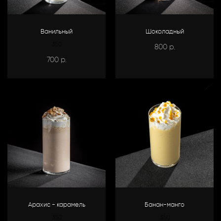
Ванильный
Шоколадный
350
800
р.
700
р.
Арахис - карамель
Банан-манго
350
350