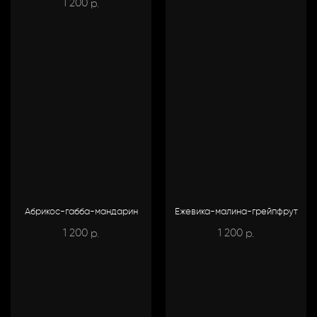
1 200
р.
Абрикос-габба-мандарин
Ежевика-малина-грейпфрут
1 200
1 200
р.
р.