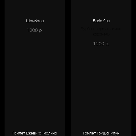
Шамбала
Баба Яга
Бурбон, вермут, лимон,
1 200
р.
карамель
1 200
р.
Гамлет Ежевика-малина
Гамлет Груша-улун