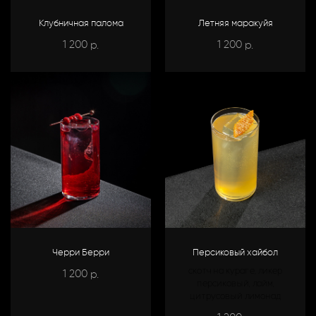
Клубничная палома
Летняя маракуйя
1 200
1 200
р.
р.
Черри Берри
Персиковый хайбол
скотч на кураге, ликер
1 200
р.
персиковый, лайм,
цитрусовый лимонад