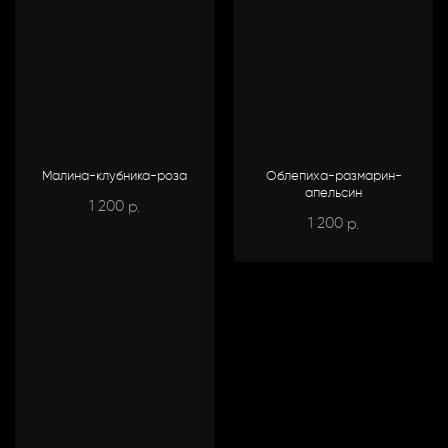
Малина-клубника-роза
Облепиха-размарин-
апельсин
1 200
р.
1 200
р.