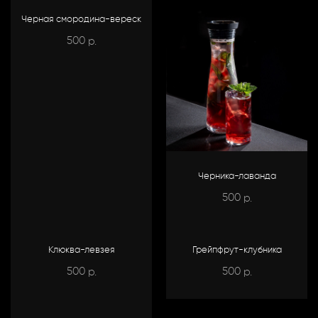
Черная смородина-вереск
500
р.
Черника-лаванда
500
р.
Клюква-левзея
Грейпфрут-клубника
500
500
р.
р.