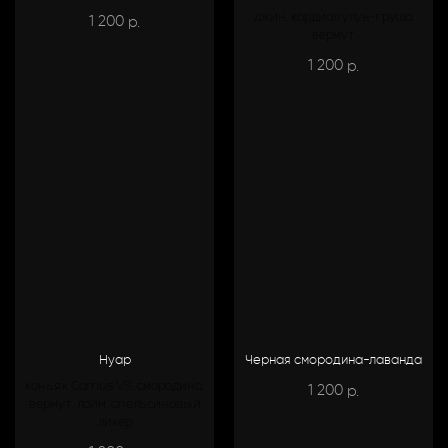
джин, кордиал улун-груша,
1 200
р.
вермут
1 200
р.
Нуар
Черная смородина-лаванда
коньяк Camus VS, смородина,
1 200
р.
вермут, лайм, апельсиновый
ликер