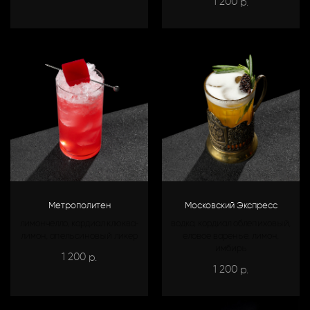
1 200
р.
Метрополитен
Московский Экспресс
лимончелло, кордиал клюква-
водка, кордиал облепиховый,
лимон, апельсиновый ликер
еловое варенье, лимон,
имбирь
1 200
р.
1 200
р.