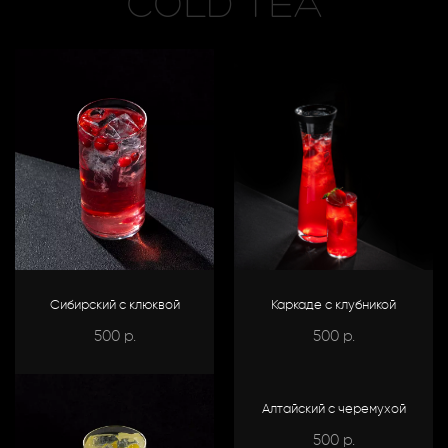
COLD TEA
Сибирский с клюквой
Каркаде с клубникой
500
500
р.
р.
Алтайский с черемухой
500
р.