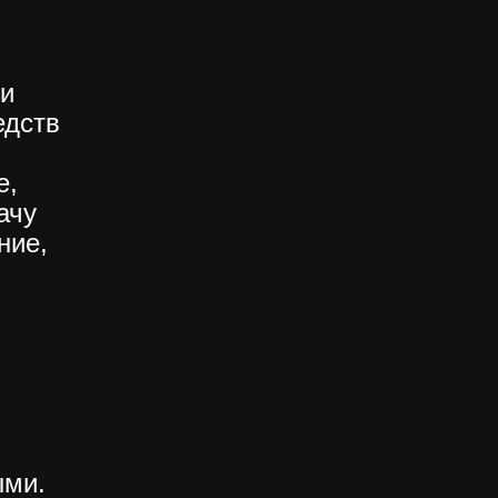
ли
едств
е,
ачу
ние,
ыми.