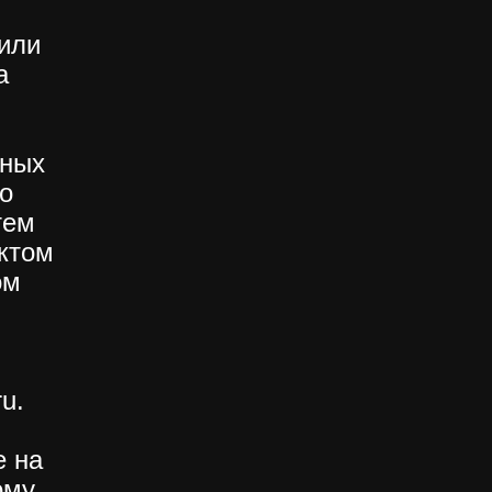
или
а
нных
о
тем
ктом
ом
u.
е на
ому