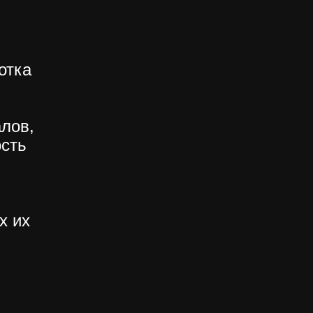
отка
лов,
ость
х их