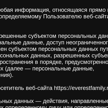
любая информация, относящаяся прямо 
 определяемому Пользователю веб-сайт
зрешенные субъектом персональных да
нальные данные, доступ неограниченног
влен субъектом персональных данных пу
ерсональных данных, разрешенных субъе
ространения в порядке, предусмотренн
х (далее — персональные данные,
ния).
титель веб-сайта https://everestfamily.r
льных данных — действия, направленны
х определенному лицу или определенн