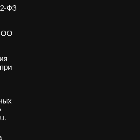
52-ФЗ
 ООО
ия
 при
ных
ю
u.
а