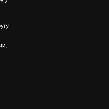
угу
ии,