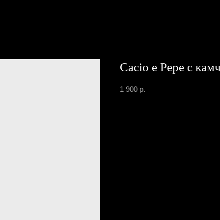
Cacio e Pepe с ка
1 900
р.