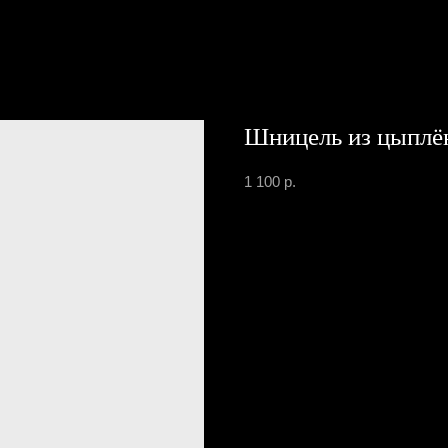
Шницель из цыплё
1 100
р.