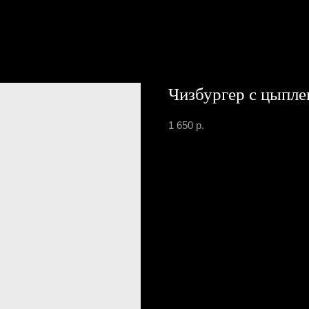
Чизбургер с цыпл
1 650
р.