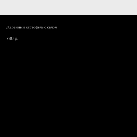
Жаренный картофель с салом
790
р.