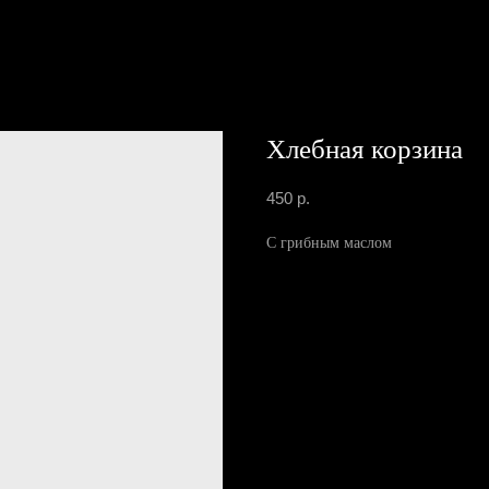
Хлебная корзина
450
р.
С грибным маслом