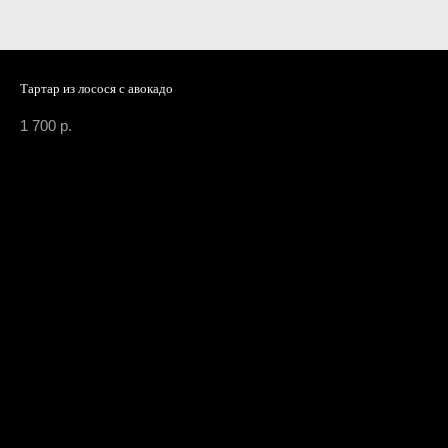
Тартар из лосося с авокадо
1 700
р.