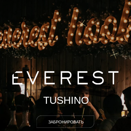
ЗАБРОНИРОВАТЬ
МЕНЮ
ЛОКАЦИЯ
LOCATION
Тепло и домашний уют - это первое,
что вы почувствуете заходя к нам в
гости! Команда Everest Tushino
создает для вас дружелюбную
атмосферу и сопровождает ваш отдых
теплыми эмоциями. Незабываемые
вечера живой музыки, диджей сеты
лучших артистов индустрии и
юмористические программы заставят
вас испытать бурю незабываемых
эмоций!