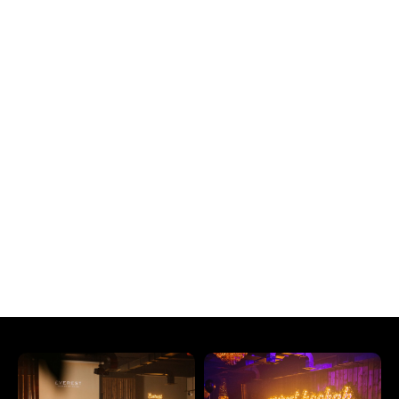
ЛОЯЛЬНОСТЬ
LOYALTY
При использовании карты, ваш кешбек
увеличивается.
Почувствуйте себя как дома с нами и
позвольте нам радовать вас каждый
день.
СТАТЬ УЧАСТНИКОМ
ПОЛУЧИТЕ ВАШ КЛЮЧ
К ПЕРСОНАЛЬНОМУ
СЕРВИСУ
*ДЛЯ УСТАНОВКИ КАРТЫ
ОТСКАНИРУЙТЕ QR-КОД ИЛИ
НАЖМИТЕ «‎СТАТЬ